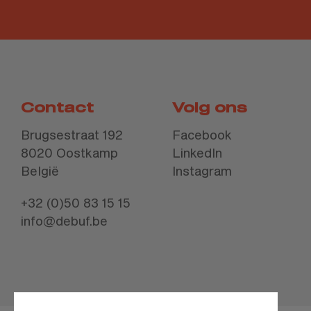
Contact
Volg ons
Brugsestraat 192
Facebook
8020 Oostkamp
LinkedIn
België
Instagram
+32 (0)50 83 15 15
info@debuf.be