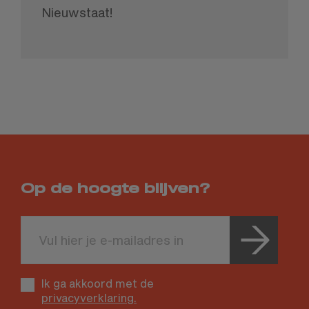
Nieuwstaat!
Op de hoogte blijven?
Leave
this
field
blank
Ik ga akkoord met de
privacyverklaring.