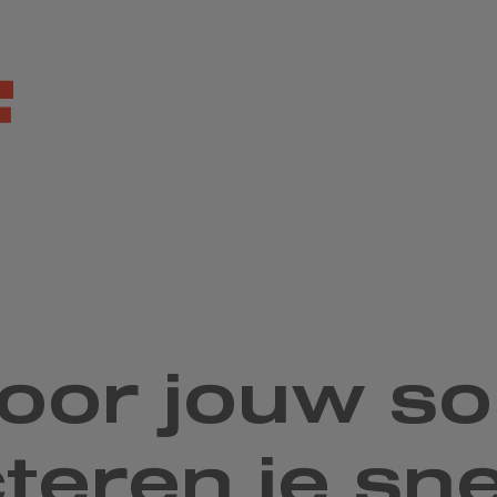
or jouw soll
teren je sne