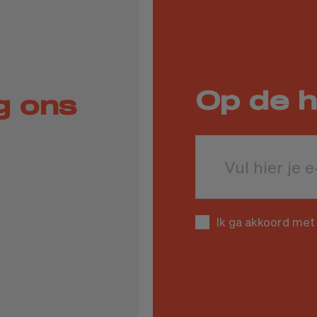
Op de h
g ons
Leave
this
field
blank
Ik ga akkoord met