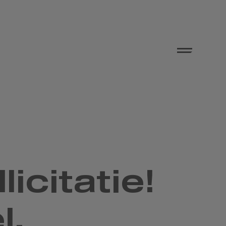
icitatie!
l.