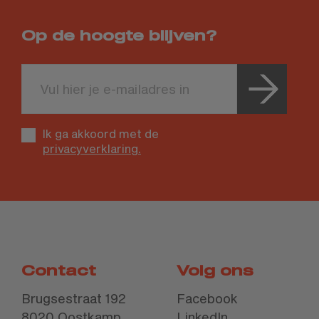
Op de hoogte blijven?
Leave
this
field
blank
Ik ga akkoord met de
privacyverklaring.
Contact
Volg ons
Brugsestraat 192
Facebook
8020 Oostkamp
LinkedIn