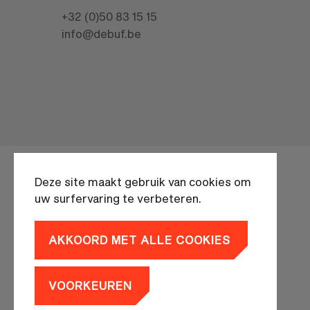
+32 (0)50 83 15 15
info@debuf.be
Deze site maakt gebruik van cookies om
uw surfervaring te verbeteren.
Privacyverklaring
AKKOORD MET ALLE COOKIES
VOORKEUREN