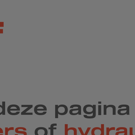
deze pagina 
ers
of
hydra