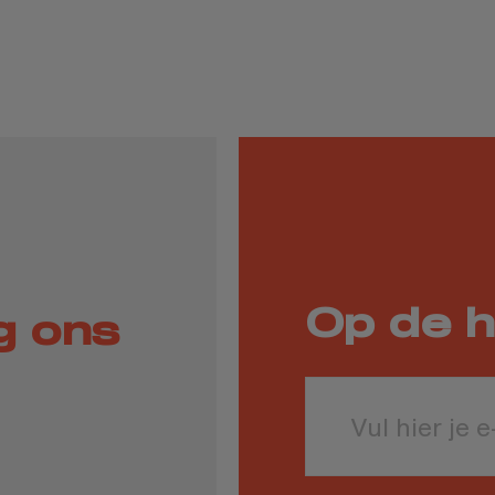
Op de h
g ons
Leave
this
field
blank