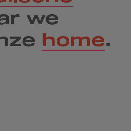
ar we
onze
home
.