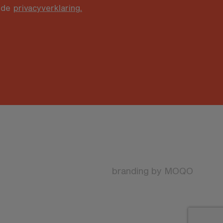
 de
privacyverklaring.
branding by
MOQO