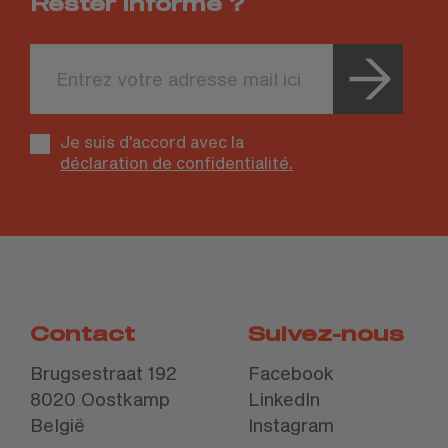
Rester informé ?
Leave
this
field
blank
Je suis d'accord avec la
déclaration de confidentialité.
Contact
Suivez-nous
Brugsestraat 192
Facebook
8020 Oostkamp
LinkedIn
België
Instagram