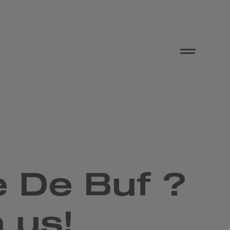
e De Buf ?
 us!