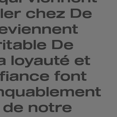
ller chez De
deviennent
itable De
la loyauté et
fiance font
nquablement
 de notre