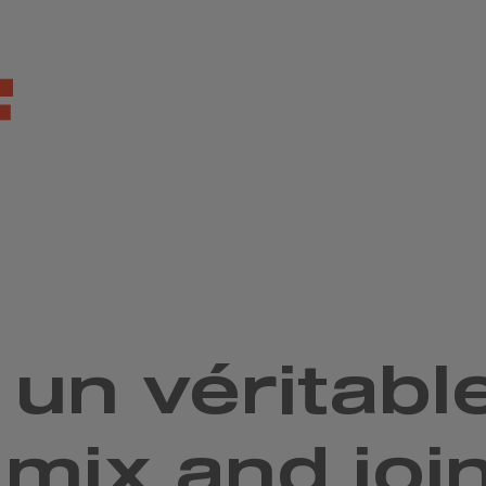
un véritabl
 mix and join