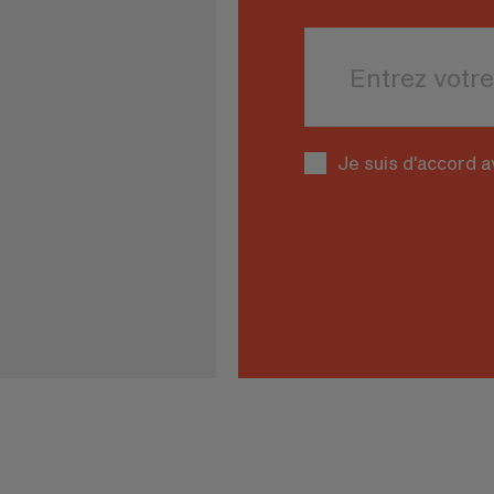
Leave
this
field
blank
Je suis d'accord a