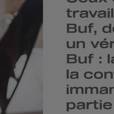
travai
Buf, 
un vér
Buf : 
la con
imma
partie