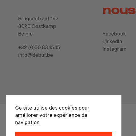
nous
Brugsestraat 192
8020 Oostkamp
België
Facebook
LinkedIn
+32 (0)50 83 15 15
Instagram
info@debuf.be
Ce site utilise des cookies pour
améliorer votre expérience de
navigation.